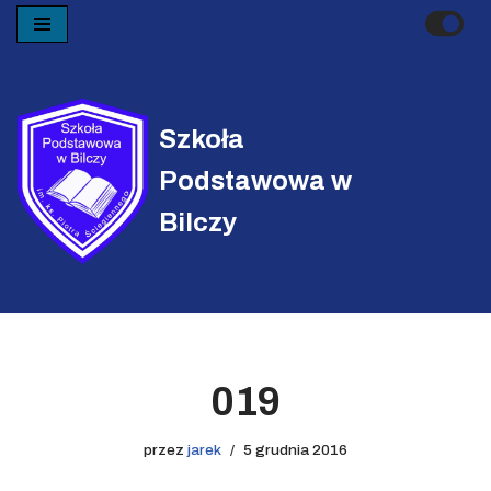
Przejdź
do
treści
Szkoła
Podstawowa w
Bilczy
019
przez
jarek
5 grudnia 2016