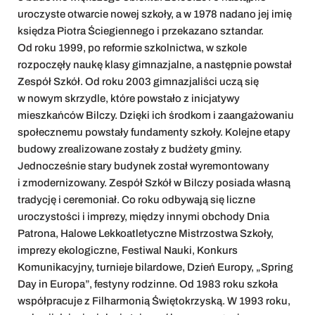
uroczyste otwarcie nowej szkoły, a w 1978 nadano jej imię
księdza Piotra Ściegiennego i przekazano sztandar.
Od roku 1999, po reformie szkolnictwa, w szkole
rozpoczęły naukę klasy gimnazjalne, a następnie powstał
Zespół Szkół. Od roku 2003 gimnazjaliści uczą się
w nowym skrzydle, które powstało z inicjatywy
mieszkańców Bilczy. Dzięki ich środkom i zaangażowaniu
społecznemu powstały fundamenty szkoły. Kolejne etapy
budowy zrealizowane zostały z budżety gminy.
Jednocześnie stary budynek został wyremontowany
i zmodernizowany. Zespół Szkół w Bilczy posiada własną
tradycję i ceremoniał. Co roku odbywają się liczne
uroczystości i imprezy, między innymi obchody Dnia
Patrona, Halowe Lekkoatletyczne Mistrzostwa Szkoły,
imprezy ekologiczne, Festiwal Nauki, Konkurs
Komunikacyjny, turnieje bilardowe, Dzień Europy, „Spring
Day in Europa”, festyny rodzinne. Od 1983 roku szkoła
współpracuje z Filharmonią Świętokrzyską. W 1993 roku,