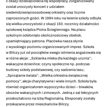
z okazji dziesięciolecia tej współpracy, zorganizowany
został uroczysty koncert z udziałem
siedemdziesięcioosobowej orkiestry oraz licznie
zaproszonych gości. W 1994 roku na terenie szkoły odbyła
się wielka uroczystość z okazji 150. rocznicy działalności
spiskowej księdza Piotra Ściegiennego. Na placu
szkolnym odsłonięto okolicznościowy obelisk,
upamiętniający patrona. Placówka nasza słynie
z wysokiego poziomu organizowanych imprez. Szkoła
w Bilczy już od początków swego istnienia angażowała się
w różne akcje: „Szklanka mleka dla każdego ucznia”;
wakacyjne dziecińce; czyny społeczne np. podczas
budowy szkoły podstawowej, czy sadzenia lasu;
„Sprzątanie świata”; „Wielka orkiestra świątecznej
pomocy”, akcje charytatywne i wiele innych. Szkoła była
również organizatorem wypoczynku dzieci – biwaków,
obozów wakacyjnych i zimowych. Jedną z sal lekcyjnych
przekształcono na Izbę Regionalną. Eksponaty zostały
przekazane przez mieszkańców Bilczy.