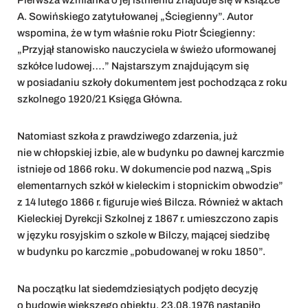
Pierwsza wzmianka o jej istnieniu znajduje się w książce
A. Sowińskiego zatytułowanej „Ściegienny”. Autor
wspomina, że w tym właśnie roku Piotr Ściegienny:
„Przyjął stanowisko nauczyciela w świeżo uformowanej
szkółce ludowej….” Najstarszym znajdującym się
w posiadaniu szkoły dokumentem jest pochodząca z roku
szkolnego 1920/21 Księga Główna.
Natomiast szkoła z prawdziwego zdarzenia, już
nie w chłopskiej izbie, ale w budynku po dawnej karczmie
istnieje od 1866 roku. W dokumencie pod nazwą „Spis
elementarnych szkół w kieleckim i stopnickim obwodzie”
z 14 lutego 1866 r. figuruje wieś Bilcza. Również w aktach
Kieleckiej Dyrekcji Szkolnej z 1867 r. umieszczono zapis
w języku rosyjskim o szkole w Bilczy, mającej siedzibę
w budynku po karczmie „pobudowanej w roku 1850”.
Na początku lat siedemdziesiątych podjęto decyzję
o budowie większego obiektu. 23.08.1976 nastąpiło