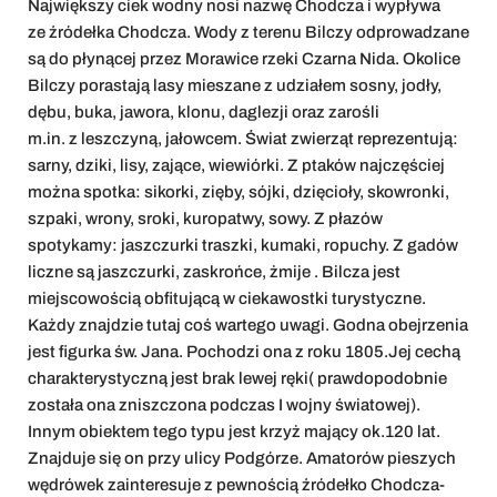
Największy ciek wodny nosi nazwę Chodcza i wypływa
ze źródełka Chodcza. Wody z terenu Bilczy odprowadzane
są do płynącej przez Morawice rzeki Czarna Nida. Okolice
Bilczy porastają lasy mieszane z udziałem sosny, jodły,
dębu, buka, jawora, klonu, daglezji oraz zarośli
m.in. z leszczyną, jałowcem. Świat zwierząt reprezentują:
sarny, dziki, lisy, zające, wiewiórki. Z ptaków najczęściej
można spotka: sikorki, zięby, sójki, dzięcioły, skowronki,
szpaki, wrony, sroki, kuropatwy, sowy. Z płazów
spotykamy: jaszczurki traszki, kumaki, ropuchy. Z gadów
liczne są jaszczurki, zaskrońce, żmije . Bilcza jest
miejscowością obfitującą w ciekawostki turystyczne.
Każdy znajdzie tutaj coś wartego uwagi. Godna obejrzenia
jest figurka św. Jana. Pochodzi ona z roku 1805.Jej cechą
charakterystyczną jest brak lewej ręki( prawdopodobnie
została ona zniszczona podczas I wojny światowej).
Innym obiektem tego typu jest krzyż mający ok.120 lat.
Znajduje się on przy ulicy Podgórze. Amatorów pieszych
wędrówek zainteresuje z pewnością źródełko Chodcza-