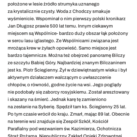
położone w lesie źródło strumyka uznanego
za krystalicznie czysty. Woda z Chodczy smakuje
wyśmienicie. Wspominał o nim pierwszy polski kronikarz
Jan Długosz prawie 500 lat temu. Innym ciekawym
miejscem są Wspólnice- bardzo duży obszar łąk położony
w sercu lasu iglastego. Ze Wspólnicami związana jest
mrożąca krew w żyłach opowieść. Samo miejsce jest
bardzo tajemnicze. Można też obejrzeć panoramę Bilczy
ze szczytu Babiej Góry. Najbardziej znanym Bilczaninem
jest ks. Piotr Ściegienny. Żył w dziewiętnastym wieku i był
aktywnym działaczem walczącym o uwłaszczenie
chłopów, o równość, godne życie na wsi. Jego poglądy
nie podobały się zaborcy rosyjskiemu. Został aresztowany
i skazany na śmierć. Jednak karę tę zamieniono
na zesłanie na Syberię. Spędził tam ks. Ściegienny 25 lat.
Po tym czasie wrócił do kraju. Zmarł, mając 89 lat. Obecnie
na terenie wsi znajduje się Zespół Szkół, Kościół
Parafialny pod wezwaniem św. Kazimierza, Ochotnicza
Straż Pożarna, Niepubliczny Zakład Opieki Zdrowotnej,