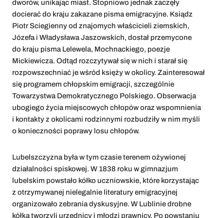
dworów, unikając miast. Stopniowo jednak zaczęły
docierać do kraju zakazane pisma emigracyjne. Ksiądz
Piotr Sciegienny od znajomych właścicieli ziemskich,
Józefa i Władysława Jaszowskich, dostał przemycone
do kraju pisma Lelewela, Mochnackiego, poezje
Mickiewicza. Odtąd rozczytywał się w nich i starał się
rozpowszechniać je wśród księży w okolicy. Zainteresował
się programem chłopskim emigracji, szczególnie
Towarzystwa Demokratycznego Polskiego. Obserwacja
ubogiego życia miejscowych chłopów oraz wspomnienia
i kontakty z okolicami rodzinnymi rozbudziły w nim myśli
o konieczności poprawy losu chłopów.
Lubelszczyzna była w tym czasie terenem ożywionej
działalności spiskowej. W 1838 roku w gimnazjum
lubelskim powstało kółko uczniowskie, które korzystając
z otrzymywanej nielegalnie literatury emigracyjnej
organizowało zebrania dyskusyjne. W Lublinie drobne
kółka tworzyli urzędnicy i młodzi prawnicy. Po powstaniu