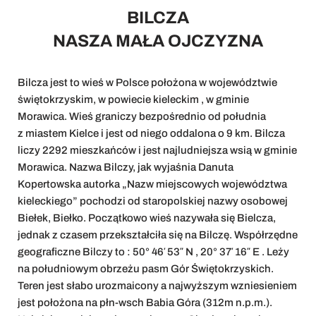
BILCZA
NASZA MAŁA OJCZYZNA
Bilcza jest to wieś w Polsce położona w województwie
świętokrzyskim, w powiecie kieleckim , w gminie
Morawica. Wieś graniczy bezpośrednio od południa
z miastem Kielce i jest od niego oddalona o 9 km. Bilcza
liczy 2292 mieszkańców i jest najludniejsza wsią w gminie
Morawica. Nazwa Bilczy, jak wyjaśnia Danuta
Kopertowska autorka „Nazw miejscowych województwa
kieleckiego” pochodzi od staropolskiej nazwy osobowej
Biełek, Biełko. Początkowo wieś nazywała się Bielcza,
jednak z czasem przekształciła się na Bilczę. Współrzędne
geograficzne Bilczy to : 50° 46′ 53″ N , 20° 37′ 16″ E . Leży
na południowym obrzeżu pasm Gór Świętokrzyskich.
Teren jest słabo urozmaicony a najwyższym wzniesieniem
jest położona na płn-wsch Babia Góra (312m n.p.m.).