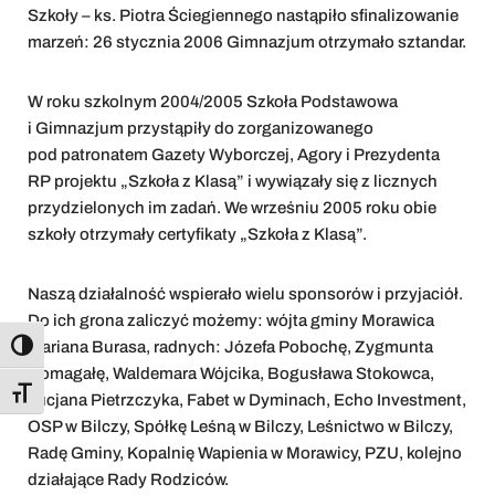
Szkoły – ks. Piotra Ściegiennego nastąpiło sfinalizowanie
marzeń: 26 stycznia 2006 Gimnazjum otrzymało sztandar.
W roku szkolnym 2004/2005 Szkoła Podstawowa
i Gimnazjum przystąpiły do zorganizowanego
pod patronatem Gazety Wyborczej, Agory i Prezydenta
RP projektu „Szkoła z Klasą” i wywiązały się z licznych
przydzielonych im zadań. We wrześniu 2005 roku obie
szkoły otrzymały certyfikaty „Szkoła z Klasą”.
Naszą działalność wspierało wielu sponsorów i przyjaciół.
Do ich grona zaliczyć możemy: wójta gminy Morawica
Mariana Burasa, radnych: Józefa Pobochę, Zygmunta
Toggle High Contrast
Domagałę, Waldemara Wójcika, Bogusława Stokowca,
Toggle Font size
Lucjana Pietrzczyka, Fabet w Dyminach, Echo Investment,
OSP w Bilczy, Spółkę Leśną w Bilczy, Leśnictwo w Bilczy,
Radę Gminy, Kopalnię Wapienia w Morawicy, PZU, kolejno
działające Rady Rodziców.