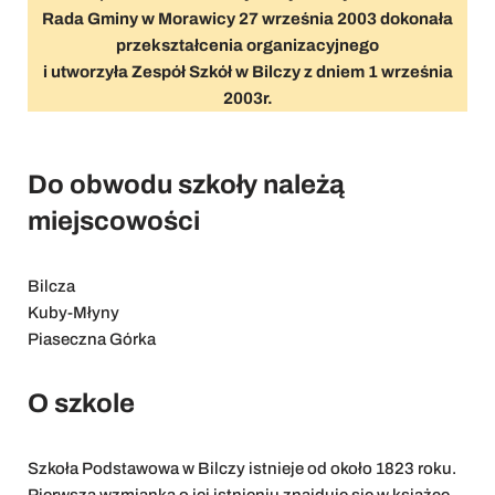
Rada Gminy w Morawicy 27 września 2003 dokonała
przekształcenia organizacyjnego
i utworzyła Zespół Szkół w Bilczy z dniem 1 września
2003r.
Do obwodu szkoły należą
miejscowości
Bilcza
Kuby-Młyny
Piaseczna Górka
O szkole
Szkoła Podstawowa w Bilczy istnieje od około 1823 roku.