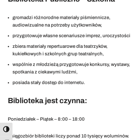
gromadzi różnorodne materiały piśmiennicze,
audiowizualne na potrzeby użytkowników,
przygotowuje własne scenariusze imprez, uroczystości
zbiera materiały repertuarowe dla teatrzyków,
kukiełkowych i szkolnych grup teatralnych,
wspólnie z młodzieżą przygotowuje konkursy, wystawy,
spotkania z ciekawymi ludźmi,
posiada stały dostęp do internetu.
Biblioteka jest czynna:
Poniedziałek – Piątek – 8:00 – 18:00
Toggle High Contrast
Księgozbiór biblioteki liczy ponad 10 tysięcy woluminów.