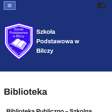
Przejdź
do
treści
Szkoła
Podstawowa w
Bilczy
Biblioteka
Biblioteka Publiczno – Szkolna