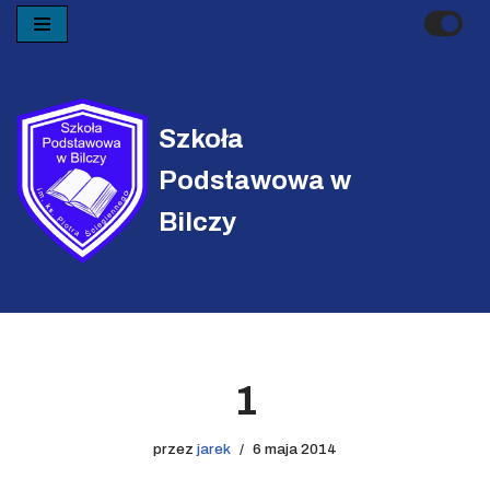
Przejdź
do
treści
Szkoła
Podstawowa w
Bilczy
1
przez
jarek
6 maja 2014