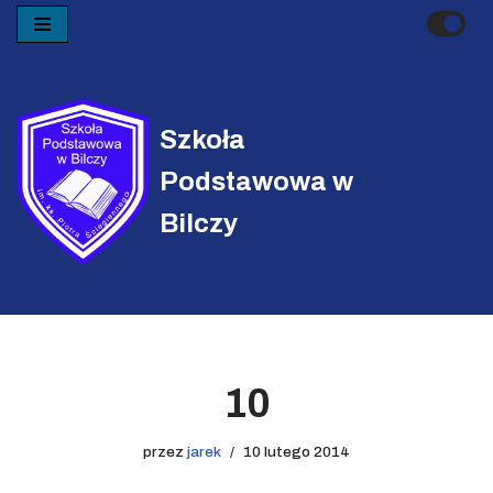
Przejdź
do
treści
Szkoła
Podstawowa w
Bilczy
10
przez
jarek
10 lutego 2014