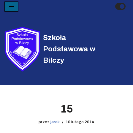
Przejdź
do
treści
Szkoła
Podstawowa w
Bilczy
15
przez
jarek
10 lutego 2014