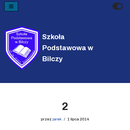
Przejdź
do
treści
Szkoła
Podstawowa w
Bilczy
2
przez
jarek
1 lipca 2014