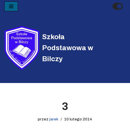
Przejdź
do
treści
Szkoła
Podstawowa w
Bilczy
3
przez
jarek
10 lutego 2014