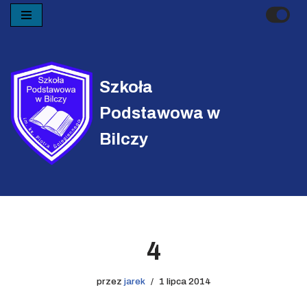
Przejdź
do
treści
Szkoła
Podstawowa w
Bilczy
4
przez
jarek
1 lipca 2014