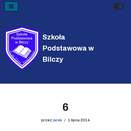
Przejdź
do
treści
Szkoła
Podstawowa w
Bilczy
6
przez
jarek
1 lipca 2014