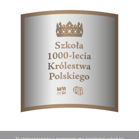
Ta strona korzysta z ciasteczek aby świadczyć usługi na