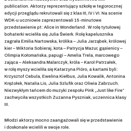
publication. Aktorzy reprezentujący szkołę w tegorocznej
edycji przeglądu rekrutowali się z klas III, IV i VI. Na scenie
WDK-u uczniowie zaprezentowali 15-minutowe
przedstawienie pt: Alice in Wonderland . W rolę tytułowej
bohaterki wcieliła się Julia Świerk. Rolę kapelusznika
zagrała Emilia Nartowska, królika – Julia Jarząbek, królowej
kier – Wiktoria Sobieraj, kota – Patrycja Mazur, gąsienicy –
Olimpia Kołomańska, papugi – Amelia Trela, marcowego
zająca – Aleksandra Malarczyk, króla – Karol Patrzałek,
w rolę myszy wcieliła się Katarzyna Pióro, a kartami byli:
Krzysztof Cebula, Ewelina Kiełbus, Julia Kowalik, Antonina
Krężołek, Natalia Lis, Julia Szlufik oraz Oliwia Zabrzuch.
Niezwykłym tańcem do muzyki zespołu Pink „Just like Fire”
zachwyciła wszystkich Zuzanna Pyszniak, uczennica klasy
III.
Młodzi aktorzy mocno zaangażowali się w przedstawienie
i doskonale wcielili w swoje role.