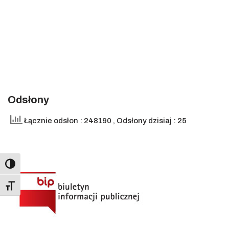
Odsłony
Łącznie odsłon : 248190
, Odsłony dzisiaj : 25
Toggle High Contrast
Toggle Font size