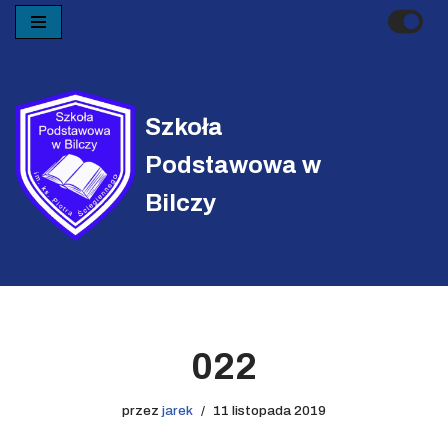
Przejdź
do
treści
Szkoła
Podstawowa w
Bilczy
022
przez
jarek
11 listopada 2019