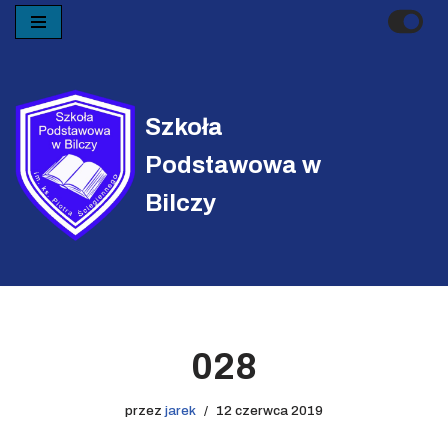
Przejdź
do
treści
Szkoła
Podstawowa w
Bilczy
028
przez
jarek
12 czerwca 2019