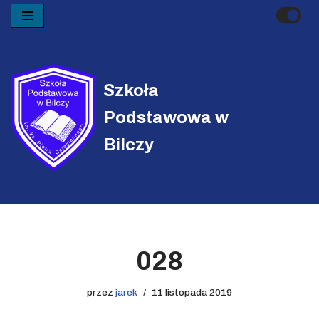
Przejdź
do
treści
Szkoła
Podstawowa w
Bilczy
028
przez
jarek
11 listopada 2019