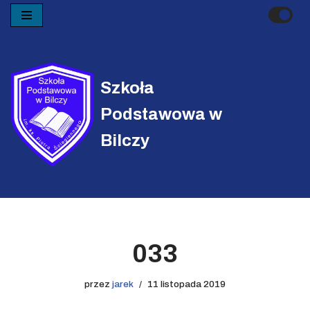
Przejdź
do
treści
Szkoła
Podstawowa w
Bilczy
033
przez
jarek
11 listopada 2019