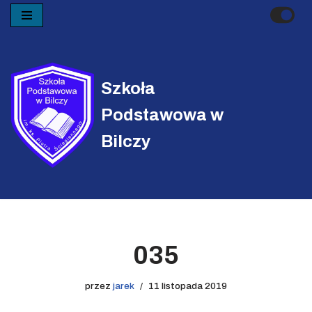
Przejdź
do
treści
Szkoła
Podstawowa w
Bilczy
035
przez
jarek
11 listopada 2019