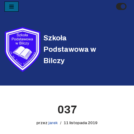
Przejdź
do
treści
Szkoła
Podstawowa w
Bilczy
037
przez
jarek
11 listopada 2019