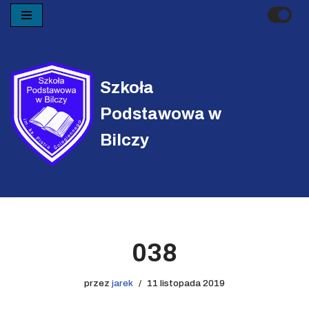
Przejdź
do
treści
Szkoła
Podstawowa w
Bilczy
038
przez
jarek
11 listopada 2019