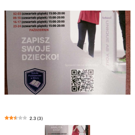
2.3
(
3
)