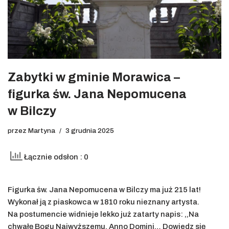
Zabytki w gminie Morawica –
figurka św. Jana Nepomucena
w Bilczy
przez
Martyna
3 grudnia 2025
Łącznie odsłon : 0
Figurka św. Jana Nepomucena w Bilczy ma już 215 lat!
Wykonał ją z piaskowca w 1810 roku nieznany artysta.
Na postumencie widnieje lekko już zatarty napis: ,,Na
chwałę Bogu Najwyższemu. Anno Domini…
Dowiedz się