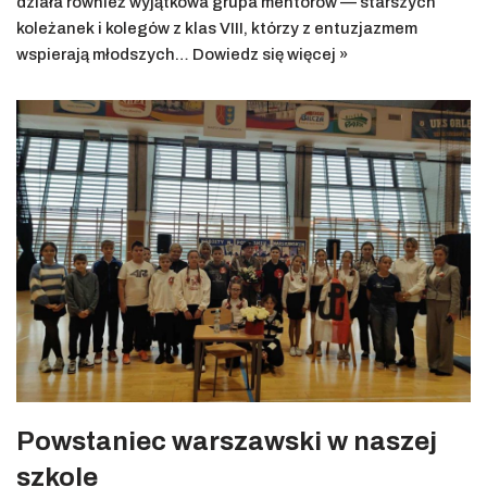
działa również wyjątkowa grupa mentorów — starszych
koleżanek i kolegów z klas VIII, którzy z entuzjazmem
wspierają młodszych…
Dowiedz się więcej »
Powstaniec warszawski w naszej
szkole