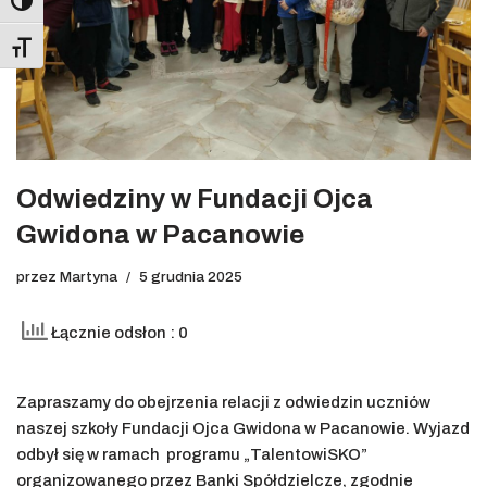
Toggle High Contrast
Toggle Font size
Odwiedziny w Fundacji Ojca
Gwidona w Pacanowie
przez
Martyna
5 grudnia 2025
Łącznie odsłon : 0
Zapraszamy do obejrzenia relacji z odwiedzin uczniów
naszej szkoły Fundacji Ojca Gwidona w Pacanowie. Wyjazd
odbył się w ramach programu „TalentowiSKO”
organizowanego przez Banki Spółdzielcze, zgodnie