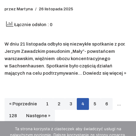
przez
Martyna
26 listopada 2025
Łącznie odsłon : 0
W dniu 21 listopada odbyło się niezwykłe spotkanie z por.
Jerzym Zawadzkim pseudonim „Mały”- powstańcem
warszawskim, więźniem obozu koncentracyjnego
w Sachsenhausen. Spotkanie było częścią działań
mających na celu podtrzymywanie…
Dowiedz się więcej »
« Poprzednie
1
2
3
4
5
6
…
128
Następne »
Ta strona korzysta z ciasteczek aby świadczyć usługi na
najwyższym poziomie. Dalsze korzystanie ze strony oznacza,