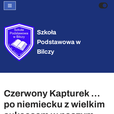
Przejdź
do
treści
Szkoła
Podstawowa w
Bilczy
Czerwony Kapturek …
po niemiecku z wielkim