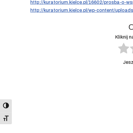
http://kuratorium.kielce.pl/16602/prosba-o-ws
http://kuratorium.kielce.pl/wp-content/upload
O
Kliknij 
Jesz
Toggle High Contrast
Toggle Font size