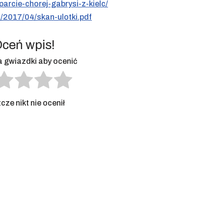
parcie-chorej-gabrysi-z-kielc/
s/2017/04/skan-ulotki.pdf
ceń wpis!
na gwiazdki aby ocenić
cze nikt nie ocenił