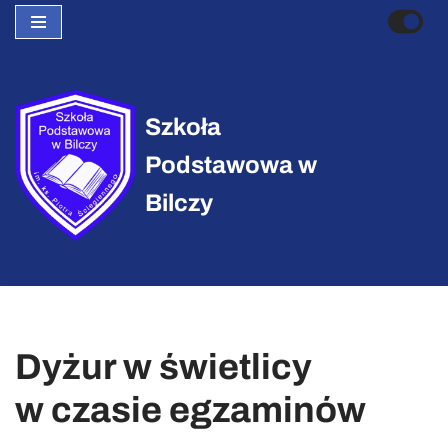
Przejdź
do
treści
Szkoła
Podstawowa w
Bilczy
Dyżur w świetlicy
w czasie egzaminów