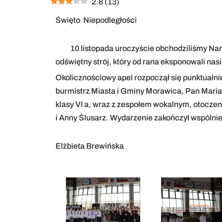
2.8
(
13
)
Święto Niepodległości
10 listopada uroczyście obchodziliśmy Narod
odświętny strój, który od rana eksponowali nas
Okolicznościowy apel rozpoczął się punktualni
burmistrz Miasta i Gminy Morawica, Pan Maria
klasy VI a, wraz z zespołem wokalnym, otoczen
i Anny Ślusarz. Wydarzenie zakończył wspólni
Elżbieta Brewińska