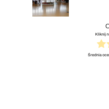
O
Kliknij 
Średnia oc