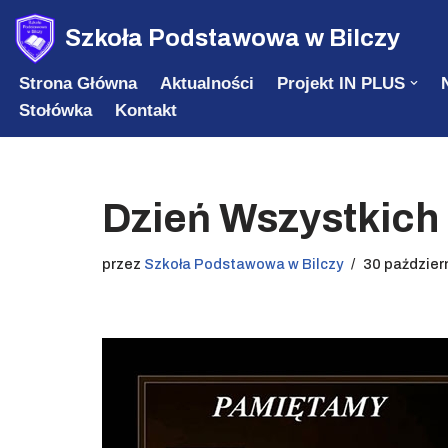
Szkoła Podstawowa w Bilczy
Przejdź
Strona Główna
Aktualności
Projekt IN PLUS
do
Stołówka
Kontakt
treści
Dzień Wszystkich
przez
Szkoła Podstawowa w Bilczy
30 paździer