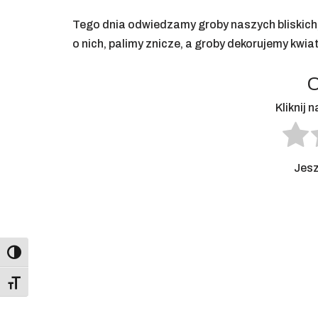
Tego dnia odwiedzamy groby naszych bliskich,
o nich, palimy znicze, a groby dekorujemy kwia
O
Kliknij 
Jesz
Toggle High Contrast
Toggle Font size