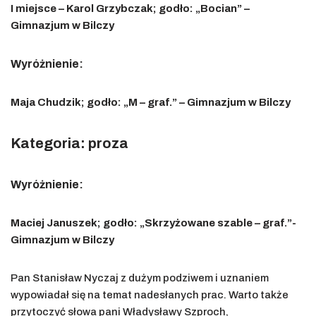
I miejsce – Karol Grzybczak; godło: „Bocian” –
Gimnazjum w Bilczy
Wyróżnienie:
Maja Chudzik; godło: „M – graf.” – Gimnazjum w Bilczy
Kategoria: proza
Wyróżnienie:
Maciej Januszek; godło: „Skrzyżowane szable – graf.”-
Gimnazjum w Bilczy
Pan Stanisław Nyczaj z dużym podziwem i uznaniem
wypowiadał się na temat nadesłanych prac. Warto także
przytoczyć słowa pani Władysławy Szproch,