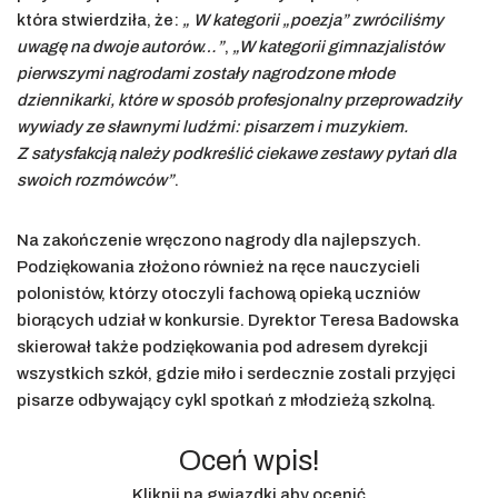
która stwierdziła, że:
„ W kategorii „poezja” zwróciliśmy
uwagę na dwoje autorów…”
,
„W kategorii gimnazjalistów
pierwszymi nagrodami zostały nagrodzone młode
dziennikarki, które w sposób profesjonalny przeprowadziły
wywiady ze sławnymi ludźmi: pisarzem i muzykiem.
Z satysfakcją należy podkreślić ciekawe zestawy pytań dla
swoich rozmówców”
.
Na zakończenie wręczono nagrody dla najlepszych.
Podziękowania złożono również na ręce nauczycieli
polonistów, którzy otoczyli fachową opieką uczniów
biorących udział w konkursie. Dyrektor Teresa Badowska
skierował także podziękowania pod adresem dyrekcji
wszystkich szkół, gdzie miło i serdecznie zostali przyjęci
pisarze odbywający cykl spotkań z młodzieżą szkolną.
Oceń wpis!
Kliknij na gwiazdki aby ocenić