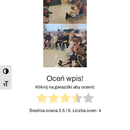
Toggle High Contrast
Oceń wpis!
Toggle Font size
Kliknij na gwiazdki aby ocenić
Średnia ocena
3.5
/ 5. Liczba ocen:
4