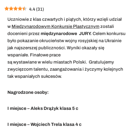
4.4
(
31
)
Uczniowie z klas czwartych i piątych, którzy wzięli udział
w
Międzynarodowym Konkursie Plastycznym
zostali
docenieni przez
międzynarodowe JURY.
Celem konkursu
było pokazanie okrucieństw wojny rosyjskiej na Ukrainie
jak najszerszej publiczności. Wyniki okazały się
wspaniałe. Finałowe prace
są wystawiane w wielu miastach Polski. Gratulujemy
zwycięzcom talentu, zaangażowania i życzymy kolejnych
tak wspaniałych sukcesów.
Nagrodzone osoby:
I miejsce – Aleks Drążyk klasa 5 c
I miejsce – Wojciech Trela klasa 4 c