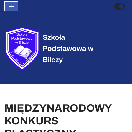
Przejdź
do
treści
Szkoła
Podstawowa w
Bilczy
MIĘDZYNARODOWY
KONKURS