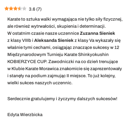
3.6
(
7
)
Karate to sztuka walki wymagająca nie tylko siły fizycznej,
ale również wytrwałości, skupienia i determinacji.
W ostatnim czasie nasze uczennice
Zuzanna Sieniek
z klasy VIIIb i
Aleksanda Sieniek
z klasy Va wykazały się
właśnie tymi cechami, osiągając znaczące sukcesy w 12
Międzynarodowym Turnieju Karate Shinkyokushin
KOBIERZYCE CUP. Zawodniczki na co dzień trenujące
w Klubie Karate Morawica znakomicie się zaprezentowały
i stanęły na podium zajmując II miejsce. To już kolejny,
wielki sukces naszych uczennic.
Serdecznie gratulujemy i życzymy dalszych sukcesów!
Edyta Wierzbicka