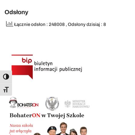
Odsłony
Łącznie odsłon : 248008
, Odsłony dzisiaj : 8
Toggle High Contrast
Toggle Font size