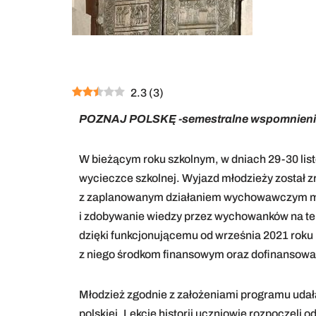
2.3
(
3
)
POZNAJ POLSKĘ -semestralne wspomnieni
W bieżącym roku szkolnym, w dniach 29-30 listo
wycieczce szkolnej. Wyjazd młodzieży został
z zaplanowanym działaniem wychowawczym maj
i zdobywanie wiedzy przez wychowanków na tem
dzięki funkcjonującemu od września 2021 rok
z niego środkom finansowym oraz dofinansowan
Młodzież zgodnie z założeniami programu udał
polskiej. Lekcję historii uczniowie rozpoczeli 