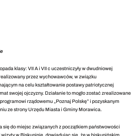
e
pada klasy: VII A i VII c uczestniczyły w dwudniowej
 zrealizowany przez wychowawców, w związku
ącym na celu kształtowanie postawy patriotycznej
at swojej ojczyzny. Działanie to mogło zostać zrealizowane
u programowi rządowemu „Poznaj Polskę” i pozyskanym
iu ze strony Urzędu Miasta i Gminy Morawica.
a się do miejsc związanych z początkiem państwowości
od wizyty w Biskupinie, dowiadując się, że w biskupińskim