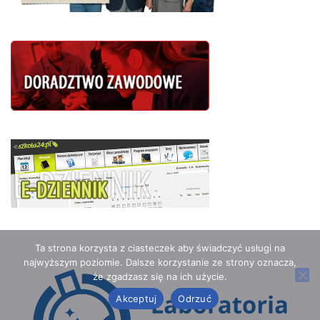
Ta strona korzysta z ciasteczek aby świadczyć usługi na
najwyższym poziomie. Dalsze korzystanie ze strony oznacza,
że zgadzasz się na ich użycie.
Akceptuj
Odrzuć