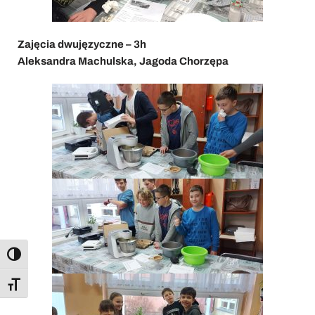
Zajęcia dwujęzyczne – 3h
Aleksandra Machulska, Jagoda Chorzępa
Toggle High Contrast
Toggle Font size