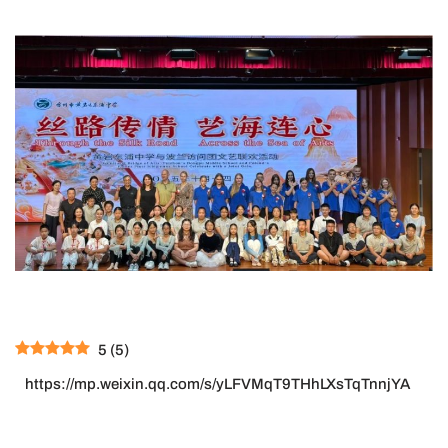
5
(
5
)
https://mp.weixin.qq.com/s/yLFVMqT9THhLXsTqTnnjYA