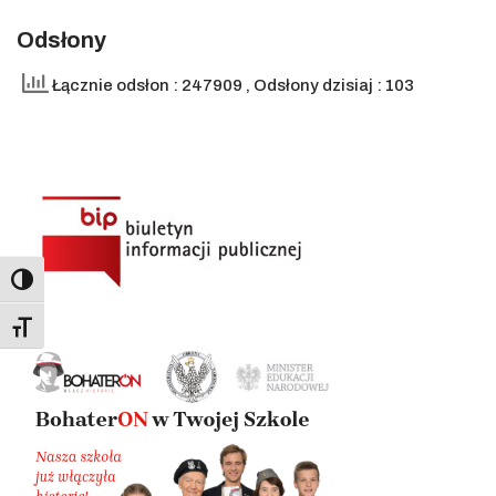
Odsłony
Łącznie odsłon : 247909
, Odsłony dzisiaj : 103
Toggle High Contrast
Toggle Font size