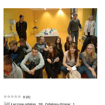
0
(
0
)
Łącznie odsłon : 26
, Odsłony dzisiaj : 1