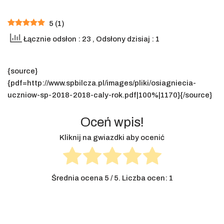
5
(
1
)
Łącznie odsłon : 23
, Odsłony dzisiaj : 1
{source}
{pdf=http://www.spbilcza.pl/images/pliki/osiagniecia-
uczniow-sp-2018-2018-caly-rok.pdf|100%|1170}{/source}
Oceń wpis!
Kliknij na gwiazdki aby ocenić
Średnia ocena
5
/ 5. Liczba ocen:
1