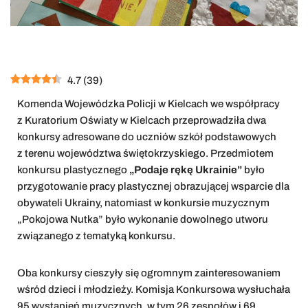
4.7
(
39
)
Komenda Wojewódzka Policji w Kielcach we współpracy
z Kuratorium Oświaty w Kielcach przeprowadziła dwa
konkursy adresowane do uczniów szkół podstawowych
z terenu województwa świętokrzyskiego. Przedmiotem
konkursu plastycznego
„Podaje rękę Ukrainie”
było
przygotowanie pracy plastycznej obrazującej wsparcie dla
obywateli Ukrainy, natomiast w konkursie muzycznym
„Pokojowa Nutka” było wykonanie dowolnego utworu
związanego z tematyką konkursu.
Oba konkursy cieszyły się ogromnym zainteresowaniem
wśród dzieci i młodzieży. Komisja Konkursowa wysłuchała
95 wystąpień muzycznych, w tym 26 zespołów i 69