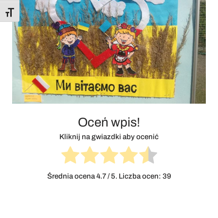
Toggle Font size
Oceń wpis!
Kliknij na gwiazdki aby ocenić
Średnia ocena
4.7
/ 5. Liczba ocen:
39