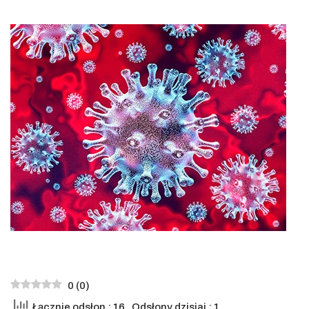
0
(
0
)
Łącznie odsłon : 16
, Odsłony dzisiaj : 1