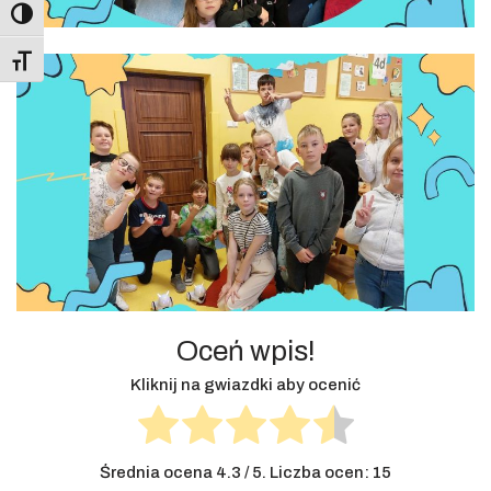
Toggle High Contrast
Toggle Font size
Oceń wpis!
Kliknij na gwiazdki aby ocenić
Średnia ocena
4.3
/ 5. Liczba ocen:
15