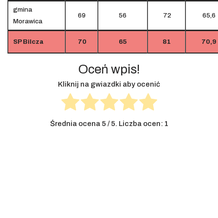
gmina
69
56
72
65,6
Morawica
SP Bilcza
70
65
81
70,9
Oceń wpis!
Kliknij na gwiazdki aby ocenić
Średnia ocena
5
/ 5. Liczba ocen:
1