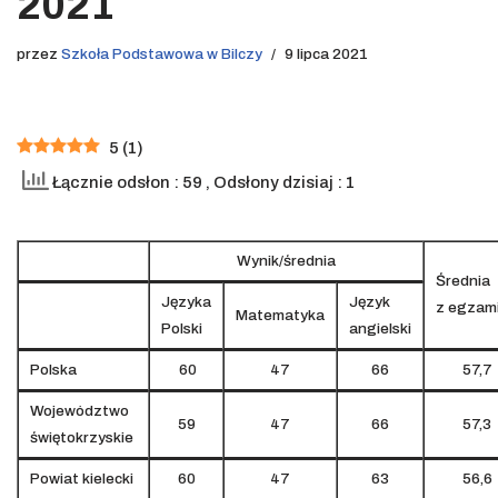
2021
przez
Szkoła Podstawowa w Bilczy
9 lipca 2021
5
(
1
)
Łącznie odsłon : 59
, Odsłony dzisiaj : 1
Wynik/średnia
Średnia
Języka
Język
z egzam
Matematyka
Polski
angielski
Polska
60
47
66
57,7
Województwo
59
47
66
57,3
świętokrzyskie
Powiat kielecki
60
47
63
56,6