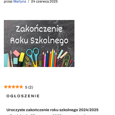
przez
Martyna
24 czerwca 2025
5
(
2
)
O G Ł O S Z E N I E
Uroczyste zakończenie roku szkolnego 2024/2025