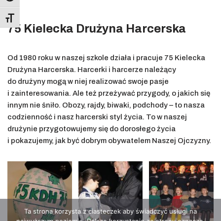
Toggle Font size
75 Kielecka Drużyna Harcerska
Od 1980 roku w naszej szkole działa i pracuje 75 Kielecka
Drużyna Harcerska. Harcerki i harcerze należący
do drużyny mogą w niej realizować swoje pasje
i zainteresowania. Ale też przeżywać przygody, o jakich się
innym nie śniło. Obozy, rajdy, biwaki, podchody – to nasza
codzienność i nasz harcerski styl życia. To w naszej
drużynie przygotowujemy się do dorosłego życia
i pokazujemy, jak być dobrym obywatelem Naszej Ojczyzny.
Ta strona korzysta z ciasteczek aby świadczyć usługi na