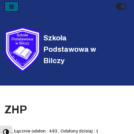
Przejdź
do
treści
Szkoła
Podstawowa w
Bilczy
ZHP
Łącznie odsłon : 493
, Odsłony dzisiaj : 1
Toggle High Contrast