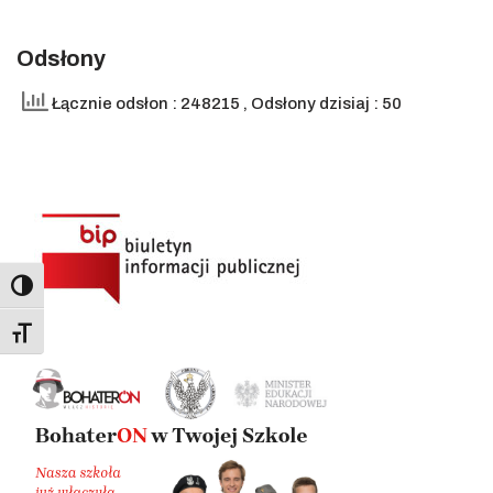
Odsłony
Łącznie odsłon : 248215
, Odsłony dzisiaj : 50
Toggle High Contrast
Toggle Font size