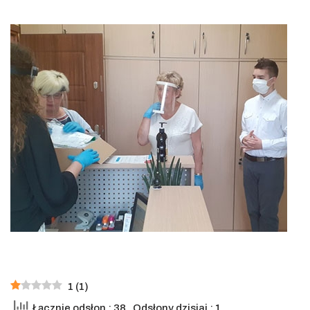
1
(
1
)
Łącznie odsłon : 38
, Odsłony dzisiaj : 1