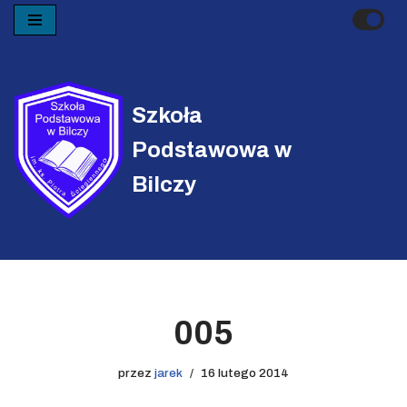
Przejdź
do
treści
Szkoła
Podstawowa w
Bilczy
005
przez
jarek
16 lutego 2014