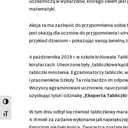
uczestniczą w wydarzeniu, którego celem jes
matematyki.
Akcja ta ma zachęcić do przypomnienia sobie 
jest okazją dla uczniów do przypomnienia i ut
przykład dzieciom – pokazując swoją świetną
4 października 2019 r. w szkole królowała Tabl
korytarzach. Utworzone były „tabliczkowe kąc
tabliczki mnożenia. Egzaminatorzy tabliczki, 
i pracowników Szkoły. Ta rola bardzo im odpo
Wszyscy egzaminowani uczniowie, nauczyciele 
uzyskując tytuł i odznakę
„Eksperta Tabliczki
Toggle High Contrast
W tym dniu odbył się również tabliczkowy mara
Toggle Font size
4-8 mieli za zadanie wykonanie jak największe
Emocjom nie było końca. Zwycięzcą została Natal