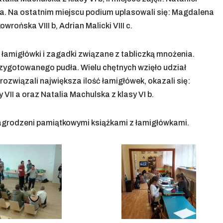
III a. Na ostatnim miejscu podium uplasowali się: Magdalena
wrońska VIII b, Adrian Malicki VIII c.
łamigłówki i zagadki związane z tabliczką mnożenia.
zygotowanego pudła. Wielu chętnych wzięło udział
 rozwiązali największa ilość łamigłówek, okazali się:
y VII a oraz Natalia Machulska z klasy VI b.
agrodzeni pamiątkowymi książkami z łamigłówkami.