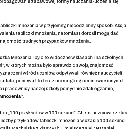
t propagowanie zabawowej formy nauczania-uczenia się
tabliczki mnożenia w przyjemny, niecodzienny sposób. Akcja
rwalenia tabliczki mnożenia, natomiast dorośli mogą dać
 znajomość trudnych przypadków mnożenia.
iczka Mnożenia i było to widoczne w klasach i na szkolnych
iki”, w których można było sprawdzić swoją znajomość
wyznaczeni wśród uczniów, odpytywali również nauczycieli
wiadała, ponieważ to teraz oni mogli egzaminować innych 
i pracownicy naszej szkoły pomyślnie zdali egzamin,
 Mnożenia”
.
ton „100 przykładów w 100 sekund”. Chętni uczniowie z klas
j liczby przykładów tabliczki mnożenia w czasie 100 sekund.
ia Machulska z klasy VI b, II miejsce zajęli: Nataniel