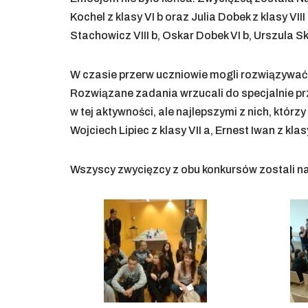
Kochel z klasy VI b oraz Julia Dobek z klasy V
Stachowicz VIII b, Oskar Dobek VI b, Urszula Sko
W czasie przerw uczniowie mogli rozwiązywać 
Rozwiązane zadania wrzucali do specjalnie pr
w tej aktywności, ale najlepszymi z nich, którzy
Wojciech Lipiec z klasy VII a, Ernest Iwan z klas
Wszyscy zwycięzcy z obu konkursów zostali n