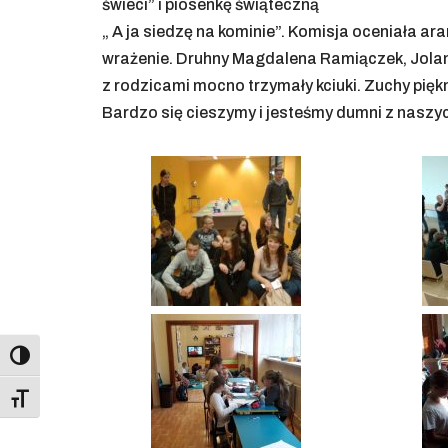
świeci” i piosenkę świąteczną
„ A ja siedzę na kominie”. Komisja oceniała a
wrażenie. Druhny Magdalena Ramiączek, Jolan
z rodzicami mocno trzymały kciuki. Zuchy piękni
Bardzo się cieszymy i jesteśmy dumni z nasz
Toggle High Contrast
Toggle Font size