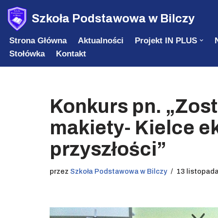
Szkoła Podstawowa w Bilczy
Przejdź
Strona Główna
Aktualności
Projekt IN PLUS
do
Stołówka
Kontakt
treści
Konkurs pn. „Zos
makiety- Kielce e
przyszłości”
przez
Szkoła Podstawowa w Bilczy
13 listopad