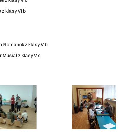
k z klasy V c
 z klasy VI b
a Romanek z klasy V b
 Musiał z klasy V c