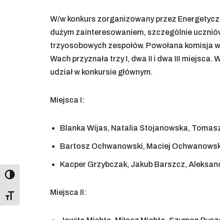
W/w konkurs zorganizowany przez Energetyczn
dużym zainteresowaniem, szczególnie uczniów z
trzyosobowych zespołów. Powołana komisja w 
Wach przyznała trzy I, dwa II i dwa III miejsc
udział w konkursie głównym.
Miejsca I:
Blanka Wijas, Natalia Stojanowska, Tomasz
Bartosz Ochwanowski, Maciej Ochwanowski, 
Kacper Grzybczak, Jakub Barszcz, Aleksand
Toggle High Contrast
Miejsca II:
Toggle Font size