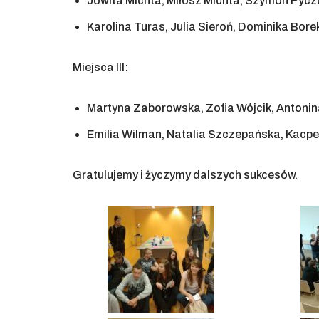
Jowita Michta, Miłosz Michta, Szymon Pycze
Karolina Turas, Julia Sieroń, Dominika Borek
Miejsca III:
Martyna Zaborowska, Zofia Wójcik, Antonin
Emilia Wilman, Natalia Szczepańska, Kacper
Gratulujemy i życzymy dalszych sukcesów.