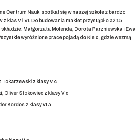
e Centrum Nauki spotkał się w naszej szkole z bardzo
 klas V i VI. Do budowania makiet przystąpiło aż 15
składzie: Małgorzata Molenda, Dorota Parzniewska i Ewa
a. Wszystkie wyróżnione prace pojadą do Kielc, gdzie wezmą
 Tokarzewski z klasy V c
Oliver Stokowiec z klasy V c
er Kordos z klasy VI a