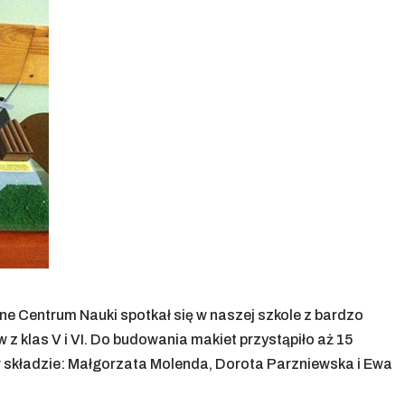
e Centrum Nauki spotkał się w naszej szkole z bardzo
 klas V i VI. Do budowania makiet przystąpiło aż 15
składzie: Małgorzata Molenda, Dorota Parzniewska i Ewa