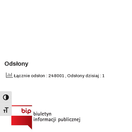
Odsłony
Łącznie odsłon : 248001
, Odsłony dzisiaj : 1
Toggle High Contrast
Toggle Font size