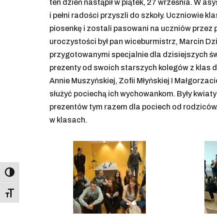
ten dzień nastąpił w piątek, 27 września. W a
i pełni radości przyszli do szkoły. Uczniowie klas
piosenkę i zostali pasowani na uczniów przez
uroczystości był pan wiceburmistrz, Marcin Dz
przygotowanymi specjalnie dla dzisiejszych świ
prezenty od swoich starszych kolegów z klas 
Annie Muszyńskiej, Zofii Młyńskiej I Małgorzac
służyć pociechą ich wychowankom. Były kwiaty 
prezentów tym razem dla pociech od rodziców
w klasach.
Toggle High Contrast
Toggle Font size