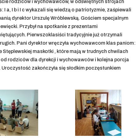
syście rodziców i wychowawców, w odświętnych strojach
: I a, I b i I c wykazali się wiedzą o patriotyzmie, zaśpiewali
 panią dyrektor Urszulę Wróblewską. Gościem specjalnym
iewięcki. Przybył na spotkanie z prezentami
ętujących. Pierwszoklasiści tradycyjnie już otrzymali
drugich. Pani dyrektor wręczyła wychowawcom klas paniom:
ie Stęplewskiej maskotki , które mają w trudnych chwilach
od rodziców dla dyrekcji i wychowawców i kolejna porcja
. Uroczystość zakończyła się słodkim poczęstunkiem